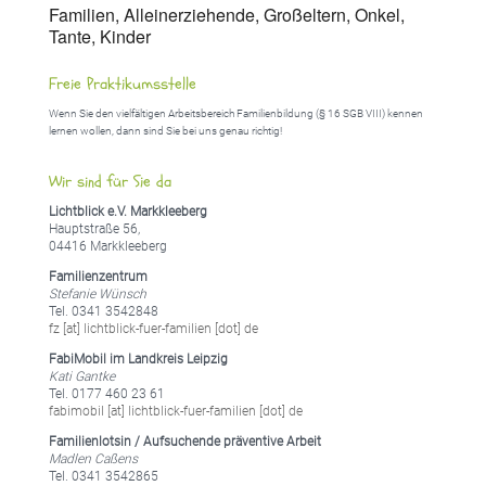
Familien, Alleinerziehende, Großeltern, Onkel,
Tante, Kinder
Freie Praktikumsstelle
Wenn Sie den vielfältigen Arbeitsbereich Familienbildung (§ 16 SGB VIII) kennen
lernen wollen, dann sind Sie bei uns genau richtig!
Wir sind für Sie da
Lichtblick e.V. Markkleeberg
Hauptstraße 56,
04416 Markkleeberg
Familienzentrum
Stefanie Wünsch
Tel. 0341 3542848
fz [at] lichtblick-fuer-familien [dot] de
FabiMobil im Landkreis Leipzig
Kati Gantke
Tel. 0177 460 23 61
fabimobil [at] lichtblick-fuer-familien [dot] de
Familienlotsin / Aufsuchende präventive Arbeit
Madlen Caßens
Tel. 0341 3542865