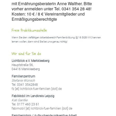
mit Ernährungsberaterin Anne Walther. Bitte
vorher anmelden unter Tel. 0341 354 28 48!
Kosten: 10 € / 8 € Vereinsmitglieder und
Ermäßigungsberechtigte
Freie Praktikumsstelle
Wenn Sie den vielfältigen Arbeitsbereich Familienbildung (§ 16 SGB VIII) kennen
lernen wollen, dann sind Sie bei uns genau richtig!
Wir sind für Sie da
Lichtblick e.V. Markkleeberg
Hauptstraße 56,
04416 Markkleeberg
Familienzentrum
Stefanie Wünsch
Tel. 0341 3542848
fz [at] lichtblick-fuer-familien [dot] de
FabiMobil im Landkreis Leipzig
Kati Gantke
Tel. 0177 460 23 61
fabimobil [at] lichtblick-fuer-familien [dot] de
Familienlotsin / Aufsuchende präventive Arbeit