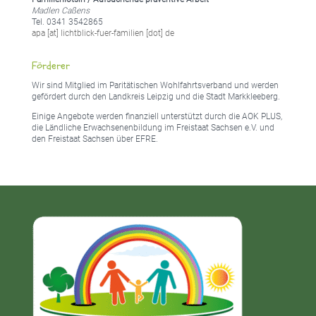
Madlen Caßens
Tel. 0341 3542865
apa [at] lichtblick-fuer-familien [dot] de
Förderer
Wir sind Mitglied im Paritätischen Wohlfahrtsverband und werden
gefördert durch den Landkreis Leipzig und die Stadt Markkleeberg.
Einige Angebote werden finanziell unterstützt durch die AOK PLUS,
die Ländliche Erwachsenenbildung im Freistaat Sachsen e.V. und
den Freistaat Sachsen über EFRE.