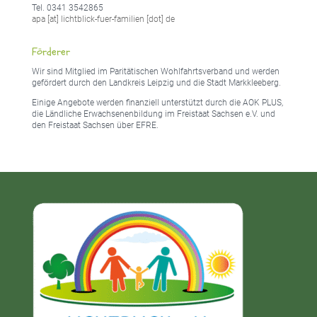
Tel. 0341 3542865
apa [at] lichtblick-fuer-familien [dot] de
Förderer
Wir sind Mitglied im Paritätischen Wohlfahrtsverband und werden
gefördert durch den Landkreis Leipzig und die Stadt Markkleeberg.
Einige Angebote werden finanziell unterstützt durch die AOK PLUS,
die Ländliche Erwachsenenbildung im Freistaat Sachsen e.V. und
den Freistaat Sachsen über EFRE.