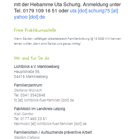
mit der Hebamme Uta Schurig. Anmeldung unter
Tel. 0179 109 16 51 oder
uta [dot] schurig75 [at]
yahoo [dot] de
Freie Praktikumsstelle
Wenn Sie den vielfältigen Arbeitsbereich Familienbildung (§ 16 SGB VIII) kennen
lernen wollen, dann sind Sie bei uns genau richtig!
Wir sind für Sie da
Lichtblick e.V. Markkleeberg
Hauptstraße 56,
04416 Markkleeberg
Familienzentrum
Stefanie Wünsch
Tel. 0341 3542848
fz [at] lichtblick-fuer-familien [dot] de
FabiMobil im Landkreis Leipzig
Kati Gantke
Tel. 0177 460 23 61
fabimobil [at] lichtblick-fuer-familien [dot] de
Familienlotsin / Aufsuchende präventive Arbeit
Madlen Caßens