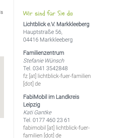
is
Wir sind für Sie da
Lichtblick e.V. Markkleeberg
Hauptstraße 56,
04416 Markkleeberg
Office 365
Outlook Live
Familienzentrum
Stefanie Wünsch
Tel. 0341 3542848
fz [at] lichtblick-fuer-familien
[dot] de
FabiMobil im Landkreis
Leipzig
Kati Gantke
Tel. 0177 460 23 61
fabimobil [at] lichtblick-fuer-
familien [dot] de