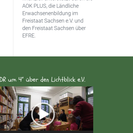
AOK PLUS, die Ländliche
Erwachsenenbildung im
Freistaat Sachsen e.V. und
den Freistaat Sachsen über
EFRE.
DR um 4“ über den Lichtblick e.V.
eo-
yer