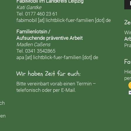
FabiMobil im Landkreis Leipzig
Kati Gantke
Tel. 0177 460 23 61
fabimobil [at] lichtblick-fuer-familien [dot] de
Ze
Familienlotsin /
Wi
Aufsuchende präventive Arbeit
Arb
Madlen Caßens
Pra
Tel. 0341 3542865
apa [at] lichtblick-fuer-familien [dot] de
Fa
Hie
Wir haben Zeit für euch:
per
Bitte vereinbart vorab einen Termin –
telefonisch oder per E-Mail.
uch
ren