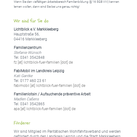
Wenn Sie den vielfältigen Arbeitsbereich Familienbildung (§ 16 SGB VIII) kennen
lernen wollen, dann sind Sie bei uns genau richtig!
Wir sind für Sie da
Lichtblick e.V. Markkleeberg
Hauptstraße 56,
04416 Markkleeberg
Familienzentrum
Stefanie Wünsch
Tel. 0341 3542848
fz [at] lichtblick-fuer-familien [dot] de
FabiMobil im Landkreis Leipzig
Kati Gantke
Tel. 0177 460 23 61
fabimobil [at] lichtblick-fuer-familien [dot] de
Familienlotsin / Aufsuchende präventive Arbeit
Madlen Caßens
Tel. 0341 3542865
apa [at] lichtblick-fuer-familien [dot] de
Förderer
Wir sind Mitglied im Paritätischen Wohlfahrtsverband und werden
gefördert durch den Landkreis Leipzig und die Stadt Markkleeberg.