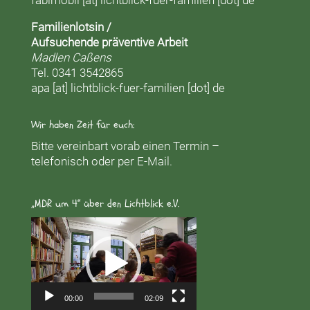
fabimobil [at] lichtblick-fuer-familien [dot] de
Familienlotsin /
Aufsuchende präventive Arbeit
Madlen Caßens
Tel. 0341 3542865
apa [at] lichtblick-fuer-familien [dot] de
Wir haben Zeit für euch:
Bitte vereinbart vorab einen Termin –
telefonisch oder per E-Mail.
„MDR um 4“ über den Lichtblick e.V.
Video-
Player
00:00
02:09