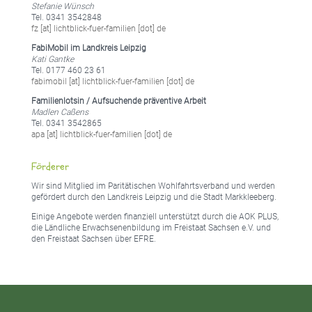
Stefanie Wünsch
Tel. 0341 3542848
fz [at] lichtblick-fuer-familien [dot] de
FabiMobil im Landkreis Leipzig
Kati Gantke
Tel. 0177 460 23 61
fabimobil [at] lichtblick-fuer-familien [dot] de
Familienlotsin / Aufsuchende präventive Arbeit
Madlen Caßens
Tel. 0341 3542865
apa [at] lichtblick-fuer-familien [dot] de
Förderer
Wir sind Mitglied im Paritätischen Wohlfahrtsverband und werden
gefördert durch den Landkreis Leipzig und die Stadt Markkleeberg.
Einige Angebote werden finanziell unterstützt durch die AOK PLUS,
die Ländliche Erwachsenenbildung im Freistaat Sachsen e.V. und
den Freistaat Sachsen über EFRE.