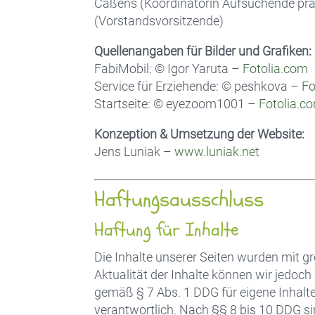
Caßens (Koordinatorin Aufsuchende präve
(Vorstandsvorsitzende)
Quellenangaben für Bilder und Grafiken:
FabiMobil: © Igor Yaruta –
Fotolia.com
Service für Erziehende: © peshkova –
Fo
Startseite: © eyezoom1001 –
Fotolia.c
Konzeption & Umsetzung der Website:
Jens Luniak –
www.luniak.net
Haftungsausschluss
Haftung für Inhalte
Die Inhalte unserer Seiten wurden mit größ
Aktualität der Inhalte können wir jedoc
gemäß § 7 Abs. 1 DDG für eigene Inhalt
verantwortlich. Nach §§ 8 bis 10 DDG sin