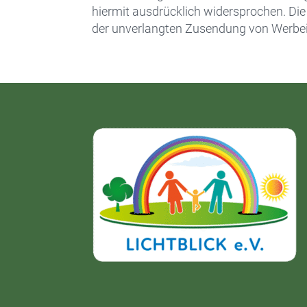
hiermit ausdrücklich widersprochen. Die B
der unverlangten Zusendung von Werbei