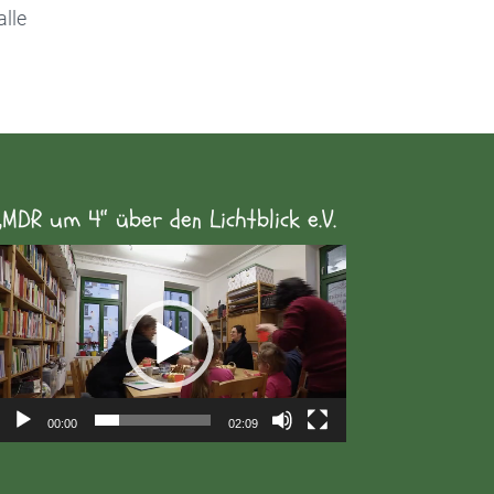
alle
„MDR um 4“ über den Lichtblick e.V.
Video-
Player
00:00
02:09