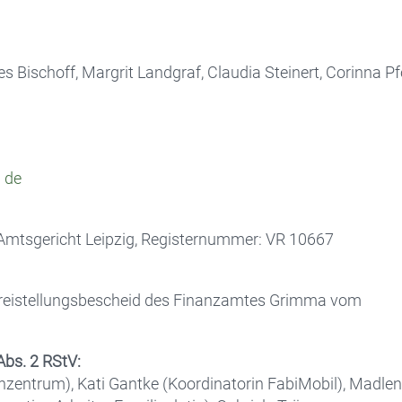
s Bischoff, Margrit Landgraf, Claudia Steinert, Corinna Pf
] de
t: Amtsgericht Leipzig, Registernummer: VR 10667
eistellungsbescheid des Finanzamtes Grimma vom
Abs. 2 RStV:
nzentrum), Kati Gantke (Koordinatorin FabiMobil), Madle