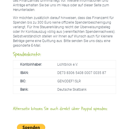
des Finanzamtes Grimma liegt vor. Weitere Informationen und
Anträge erhalten Sie bei uns im Haus oder auf dieser Seite zum
Herunterladen.
Wir möchten zusätzlich darauf hinweisen, dass das Finanzamt für
Spenden bis zu 300 Euro keine offizielle Spendenbescheinigung
verlangt. Für Ihre Steuererklärung reicht der Überweisungsbeleg
oder Ihr Kontoauszug völlig aus (vereinfachten Spendennachweis).
Selbstverständlich stellen wir Ihnen auf Wunsch auch für kleinere
Beträge gerne eine Quittung aus. Bitte senden Sie uns dazu eine
gesonderte E-Mail.
Spendenkonto:
Kontoinhaber:
Lichtblick e.V.
IBAN:
DE73 8306 5408 0007 0035 87
BIC:
GENODEF1SLR
Bank:
Deutsche Skatbank
Alternativ können Sie auch direkt über Paypal spenden: