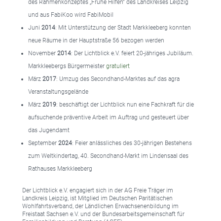
des Rahmenkonzeptes „Frühe Hilfen“ des Landkreises Leipzig
und aus FabiKoo wird FabiMobil
Juni
2014
: Mit Unterstützung der Stadt Markkleeberg konnten
neue Räume in der Hauptstraße 56 bezogen werden
November
2014
: Der Lichtblick e.V. feiert 20-jähriges Jubiläum.
Markkleebergs Bürgermeister
gratuliert
März
2017
: Umzug des Secondhand-Marktes auf das agra
Veranstaltungsgelände
März
2019
: beschäftigt der Lichtblick nun eine Fachkraft für die
aufsuchende präventive Arbeit
im Auftrag und gesteuert über
das Jugendamt
September
2024
: Feier anlässliches des 30-jährigen Bestehens
zum Weltkindertag, 40. Secondhand-Markt im Lindensaal des
Rathauses Markkleeberg
Der Lichtblick e.V. engagiert sich in der AG Freie Träger im
Landkreis Leipzig, ist Mitglied im Deutschen Paritätischen
Wohlfahrtsverband, der Ländlichen Erwachsenenbildung im
Freistaat Sachsen e.V. und der Bundesarbeitsgemeinschaft für