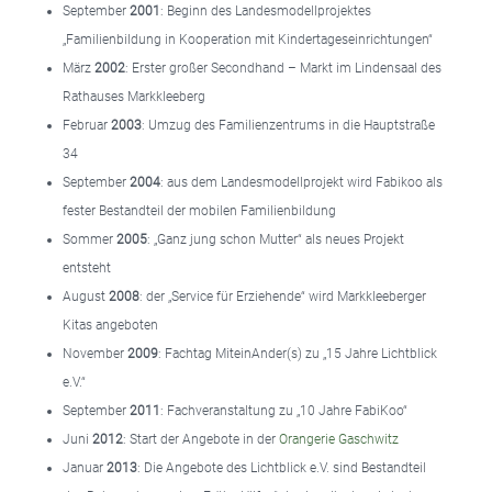
September
2001
: Beginn des Landesmodellprojektes
„Familienbildung in Kooperation mit Kindertageseinrichtungen“
März
2002
: Erster großer Secondhand – Markt im Lindensaal des
Rathauses Markkleeberg
Februar
2003
: Umzug des Familienzentrums in die Hauptstraße
34
September
2004
: aus dem Landesmodellprojekt wird Fabikoo als
fester Bestandteil der mobilen Familienbildung
Sommer
2005
: „Ganz jung schon Mutter“ als neues Projekt
entsteht
August
2008
: der „Service für Erziehende“ wird Markkleeberger
Kitas angeboten
November
2009
: Fachtag MiteinAnder(s) zu „15 Jahre Lichtblick
e.V.“
September
2011
: Fachveranstaltung zu „10 Jahre FabiKoo“
Juni
2012
: Start der Angebote in der
Orangerie Gaschwitz
Januar
2013
: Die Angebote des Lichtblick e.V. sind Bestandteil