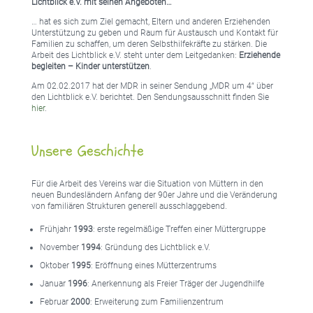
Lichtblick e.V. mit seinen Angeboten…
… hat es sich zum Ziel gemacht, Eltern und anderen Erziehenden
Unterstützung zu geben und Raum für Austausch und Kontakt für
Familien zu schaffen, um deren Selbsthilfekräfte zu stärken. Die
Arbeit des Lichtblick e.V. steht unter dem Leitgedanken:
Erziehende
begleiten – Kinder unterstützen
.
Am 02.02.2017 hat der MDR in seiner Sendung „MDR um 4“ über
den Lichtblick e.V. berichtet. Den Sendungsausschnitt finden Sie
hier
.
Unsere Geschichte
Für die Arbeit des Vereins war die Situation von Müttern in den
neuen Bundesländern Anfang der 90er Jahre und die Veränderung
von familiären Strukturen generell ausschlaggebend.
Frühjahr
1993
: erste regelmäßige Treffen einer Müttergruppe
November
1994
: Gründung des Lichtblick e.V.
Oktober
1995
: Eröffnung eines Mütterzentrums
Januar
1996
: Anerkennung als Freier Träger der Jugendhilfe
Februar
2000
: Erweiterung zum Familienzentrum