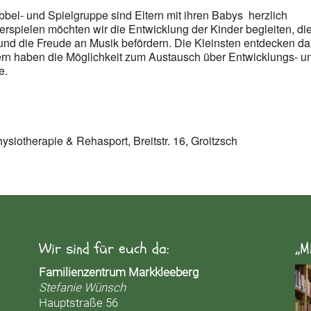
abbel- und Spielgruppe sind Eltern mit ihren Babys herzlich
rspielen möchten wir die Entwicklung der Kinder begleiten, di
 und die Freude an Musik befördern. Die Kleinsten entdecken d
ltern haben die Möglichkeit zum Austausch über Entwicklungs- u
e.
ysiotherapie & Rehasport, Breitstr. 16, Groitzsch
Wir sind für euch da:
„M
Vid
Familienzentrum Markkleeberg
Pla
Stefanie Wünsch
Hauptstraße 56