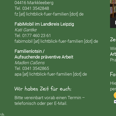
04416 Markkleeberg
Tel. 0341 3542848
fz [at] lichtblick-fuer-familien [dot] de
FabiMobil im Landkreis Leipzig
Kati Gantke
Tel. 0177 460 23 61
Ze
fabimobil [at] lichtblick-fuer-familien [dot] de
Wi
Familienlotsin /
Arb
Aufsuchende präventive Arbeit
Pra
Madlen Caßens
Tel. 0341 3542865
Fa
apa [at] lichtblick-fuer-familien [dot] de
Hie
Wir haben Zeit für euch:
per
Bitte vereinbart vorab einen Termin –
telefonisch oder per E-Mail.
uch