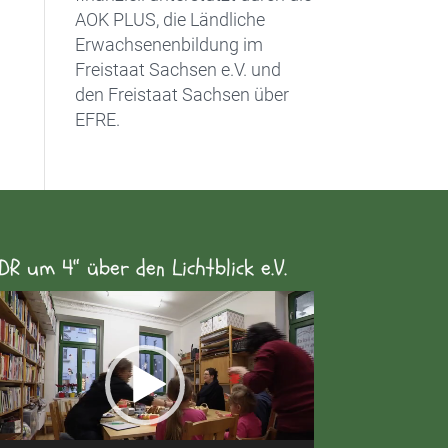
AOK PLUS, die Ländliche
Erwachsenenbildung im
Freistaat Sachsen e.V. und
den Freistaat Sachsen über
EFRE.
DR um 4“ über den Lichtblick e.V.
eo-
yer