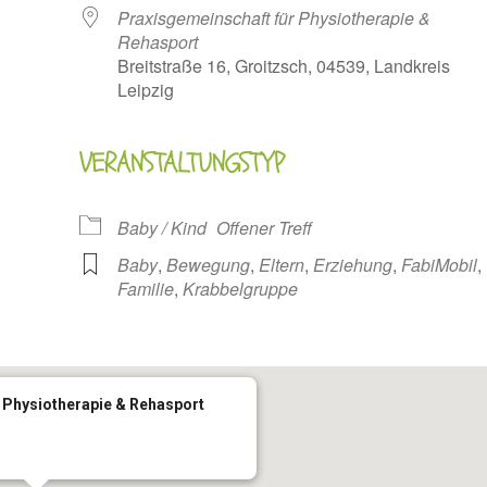
Praxisgemeinschaft für Physiotherapie &
Rehasport
Breitstraße 16, Groitzsch, 04539, Landkreis
Leipzig
oogle Kalender
iCalendar
VERANSTALTUNGSTYP
Baby / Kind
Offener Treff
Baby
,
Bewegung
,
Eltern
,
Erziehung
,
FabiMobil
,
Familie
,
Krabbelgruppe
 Physiotherapie & Rehasport