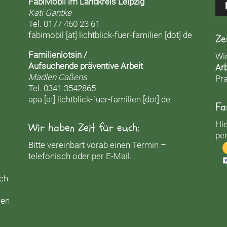
FabiMobil im Landkreis Leipzig
Kati Gantke
Tel. 0177 460 23 61
fabimobil [at] lichtblick-fuer-familien [dot] de
Ze
Familienlotsin /
Wi
Aufsuchende präventive Arbeit
Arb
Madlen Caßens
Pra
Tel. 0341 3542865
apa [at] lichtblick-fuer-familien [dot] de
Fa
Hie
Wir haben Zeit für euch:
per
Bitte vereinbart vorab einen Termin –
telefonisch oder per E-Mail.
uch
ren