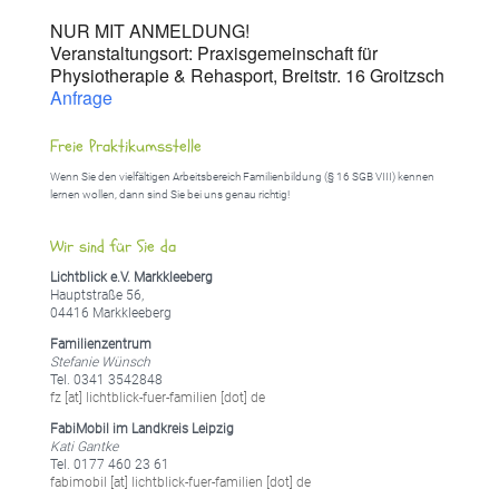
NUR MIT ANMELDUNG!
Veranstaltungsort: Praxisgemeinschaft für
Physiotherapie & Rehasport, Breitstr. 16 Groitzsch
Anfrage
Freie Praktikumsstelle
Wenn Sie den vielfältigen Arbeitsbereich Familienbildung (§ 16 SGB VIII) kennen
lernen wollen, dann sind Sie bei uns genau richtig!
Wir sind für Sie da
Lichtblick e.V. Markkleeberg
Hauptstraße 56,
04416 Markkleeberg
Familienzentrum
Stefanie Wünsch
Tel. 0341 3542848
fz [at] lichtblick-fuer-familien [dot] de
FabiMobil im Landkreis Leipzig
Kati Gantke
Tel. 0177 460 23 61
fabimobil [at] lichtblick-fuer-familien [dot] de