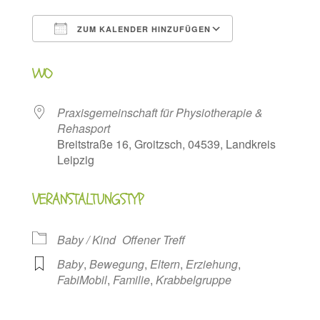
ZUM KALENDER HINZUFÜGEN
ICS herunterladen
Google Kalen
WO
Praxisgemeinschaft für Physiotherapie &
Rehasport
Breitstraße 16, Groitzsch, 04539, Landkreis
Leipzig
VERANSTALTUNGSTYP
Baby / Kind
Offener Treff
Baby
,
Bewegung
,
Eltern
,
Erziehung
,
FabiMobil
,
Familie
,
Krabbelgruppe