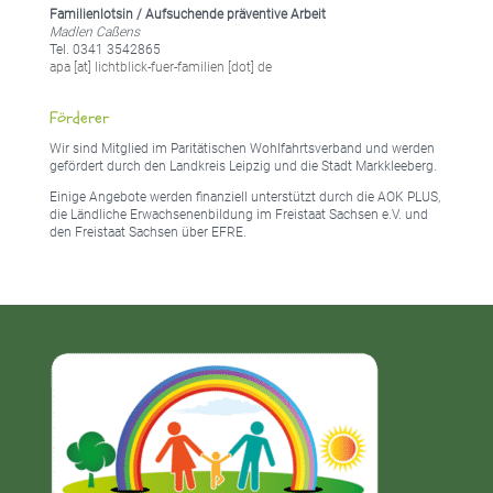
Familienlotsin / Aufsuchende präventive Arbeit
Madlen Caßens
Tel. 0341 3542865
apa [at] lichtblick-fuer-familien [dot] de
Förderer
Wir sind Mitglied im Paritätischen Wohlfahrtsverband und werden
gefördert durch den Landkreis Leipzig und die Stadt Markkleeberg.
Einige Angebote werden finanziell unterstützt durch die AOK PLUS,
die Ländliche Erwachsenenbildung im Freistaat Sachsen e.V. und
den Freistaat Sachsen über EFRE.