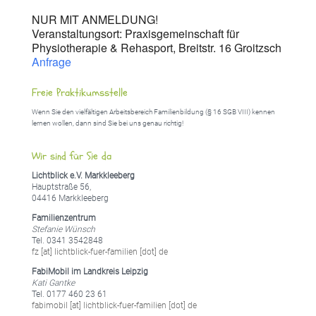
NUR MIT ANMELDUNG!
Veranstaltungsort: Praxisgemeinschaft für
Physiotherapie & Rehasport, Breitstr. 16 Groitzsch
Anfrage
Freie Praktikumsstelle
Wenn Sie den vielfältigen Arbeitsbereich Familienbildung (§ 16 SGB VIII) kennen
lernen wollen, dann sind Sie bei uns genau richtig!
Wir sind für Sie da
Lichtblick e.V. Markkleeberg
Hauptstraße 56,
04416 Markkleeberg
Familienzentrum
Stefanie Wünsch
Tel. 0341 3542848
fz [at] lichtblick-fuer-familien [dot] de
FabiMobil im Landkreis Leipzig
Kati Gantke
Tel. 0177 460 23 61
fabimobil [at] lichtblick-fuer-familien [dot] de