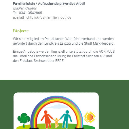
Familienlotsin / Aufsuchende präventive Arbeit
Madlen Caßens
Tel. 0341 3542865
apa [at] lichtblick-fuer-familien [dot] de
Förderer
Wir sind Mitglied im Paritätischen Wohlfahrtsverband und werden
gefördert durch den Landkreis Leipzig und die Stadt Markkleeberg.
Einige Angebote werden finanziell unterstützt durch die AOK PLUS,
die Ländliche Erwachsenenbildung im Freistaat Sachsen e.V. und
den Freistaat Sachsen über EFRE.