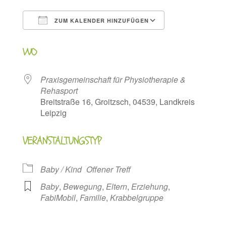
ZUM KALENDER HINZUFÜGEN
ICS herunterladen
Google Kalen
WO
Praxisgemeinschaft für Physiotherapie &
Rehasport
Breitstraße 16, Groitzsch, 04539, Landkreis
Leipzig
VERANSTALTUNGSTYP
Baby / Kind
Offener Treff
Baby
,
Bewegung
,
Eltern
,
Erziehung
,
FabiMobil
,
Familie
,
Krabbelgruppe