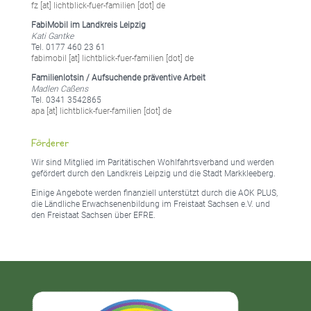
fz [at] lichtblick-fuer-familien [dot] de
FabiMobil im Landkreis Leipzig
Kati Gantke
Tel. 0177 460 23 61
fabimobil [at] lichtblick-fuer-familien [dot] de
Familienlotsin / Aufsuchende präventive Arbeit
Madlen Caßens
Tel. 0341 3542865
apa [at] lichtblick-fuer-familien [dot] de
Förderer
Wir sind Mitglied im Paritätischen Wohlfahrtsverband und werden
gefördert durch den Landkreis Leipzig und die Stadt Markkleeberg.
Einige Angebote werden finanziell unterstützt durch die AOK PLUS,
die Ländliche Erwachsenenbildung im Freistaat Sachsen e.V. und
den Freistaat Sachsen über EFRE.