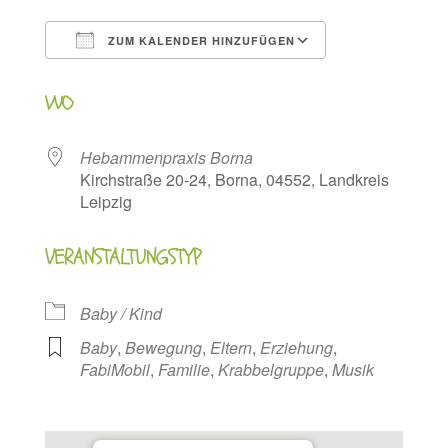
ZUM KALENDER HINZUFÜGEN
ICS herunterladen
Google Kalen
WO
Hebammenpraxis Borna
Kirchstraße 20-24, Borna, 04552, Landkreis
Leipzig
VERANSTALTUNGSTYP
Baby / Kind
Baby
,
Bewegung
,
Eltern
,
Erziehung
,
FabiMobil
,
Familie
,
Krabbelgruppe
,
Musik