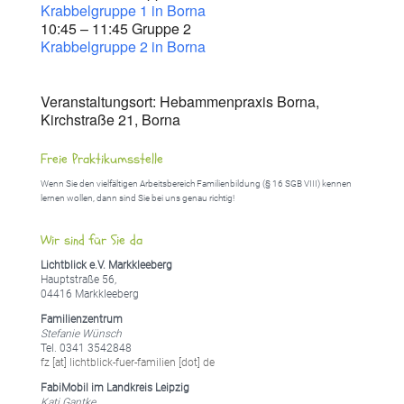
Krabbelgruppe 1 in Borna
10:45 – 11:45 Gruppe 2
Krabbelgruppe 2 in Borna
Veranstaltungsort: Hebammenpraxis Borna,
Kirchstraße 21, Borna
Freie Praktikumsstelle
Wenn Sie den vielfältigen Arbeitsbereich Familienbildung (§ 16 SGB VIII) kennen
lernen wollen, dann sind Sie bei uns genau richtig!
Wir sind für Sie da
Lichtblick e.V. Markkleeberg
Hauptstraße 56,
04416 Markkleeberg
Familienzentrum
Stefanie Wünsch
Tel. 0341 3542848
fz [at] lichtblick-fuer-familien [dot] de
FabiMobil im Landkreis Leipzig
Kati Gantke