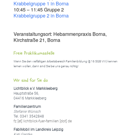
Krabbelgruppe 1 in Borna
10:45 – 11:45 Gruppe 2
Krabbelgruppe 2 in Borna
Veranstaltungsort: Hebammenpraxis Borna,
Kirchstraße 21, Borna
Freie Praktikumsstelle
Wenn Sie den vielfältigen Arbeitsbereich Familienbildung (§ 16 SGB VIII) kennen
lernen wollen, dann sind Sie bei uns genau richtig!
Wir sind für Sie da
Lichtblick e.V. Markkleeberg
Hauptstraße 56,
04416 Markkleeberg
Familienzentrum
Stefanie Wünsch
Tel. 0341 3542848
fz [at] lichtblick-fuer-familien [dot] de
FabiMobil im Landkreis Leipzig
Kati Gantke