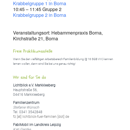
Krabbelgruppe 1 in Borna
10:45 – 11:45 Gruppe 2
Krabbelgruppe 2 in Borna
Veranstaltungsort: Hebammenpraxis Borna,
Kirchstraße 21, Borna
Freie Praktikumsstelle
Wenn Sie den vielfältigen Arbeitsbereich Familienbildung (§ 16 SGB VIII) kennen
lernen wollen, dann sind Sie bei uns genau richtig!
Wir sind für Sie da
Lichtblick e.V. Markkleeberg
Hauptstraße 56,
04416 Markkleeberg
Familienzentrum
Stefanie Wünsch
Tel. 0341 3542848
fz [at] lichtblick-fuer-familien [dot] de
FabiMobil im Landkreis Leipzig
Kati Gantke