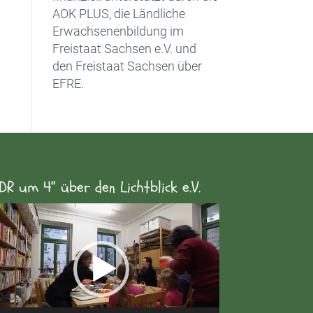
AOK PLUS, die Ländliche
Erwachsenenbildung im
Freistaat Sachsen e.V. und
den Freistaat Sachsen über
EFRE.
DR um 4“ über den Lichtblick e.V.
eo-
yer