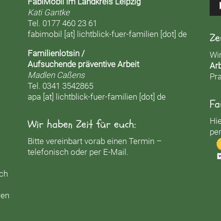
FabiMobil im Landkreis Leipzig
Kati Gantke
Tel. 0177 460 23 61
fabimobil [at] lichtblick-fuer-familien [dot] de
Ze
Familienlotsin /
Wi
Aufsuchende präventive Arbeit
Arb
Madlen Caßens
Pra
Tel. 0341 3542865
apa [at] lichtblick-fuer-familien [dot] de
Fa
Hie
Wir haben Zeit für euch:
per
Bitte vereinbart vorab einen Termin –
telefonisch oder per E-Mail.
uch
ren