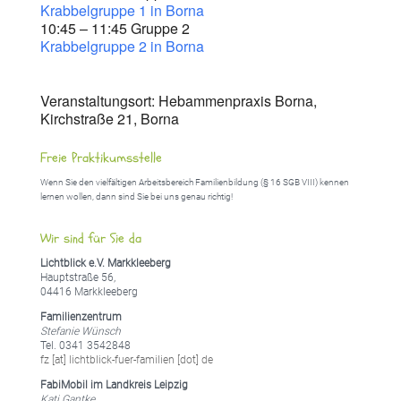
Krabbelgruppe 1 in Borna
10:45 – 11:45 Gruppe 2
Krabbelgruppe 2 in Borna
Veranstaltungsort: Hebammenpraxis Borna,
Kirchstraße 21, Borna
Freie Praktikumsstelle
Wenn Sie den vielfältigen Arbeitsbereich Familienbildung (§ 16 SGB VIII) kennen
lernen wollen, dann sind Sie bei uns genau richtig!
Wir sind für Sie da
Lichtblick e.V. Markkleeberg
Hauptstraße 56,
04416 Markkleeberg
Familienzentrum
Stefanie Wünsch
Tel. 0341 3542848
fz [at] lichtblick-fuer-familien [dot] de
FabiMobil im Landkreis Leipzig
Kati Gantke