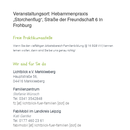
Veranstaltungsort: Hebammenpraxis
„Storchenflug“, Straße der Freundschaft 6 in
Frohburg
Freie Praktikumsstelle
Wenn Sie den vielfältigen Arbeitsbereich Familienbildung (§ 16 SGB VIII) kennen
lernen wollen, dann sind Sie bei uns genau richtig!
Wir sind für Sie da
Lichtblick e.V. Markkleeberg
Hauptstraße 56,
04416 Markkleeberg
Familienzentrum
Stefanie Wünsch
Tel. 0341 3542848
fz [at] lichtblick-fuer-familien [dot] de
FabiMobil im Landkreis Leipzig
Kati Gantke
Tel. 0177 460 23 61
fabimobil [at] lichtblick-fuer-familien [dot] de