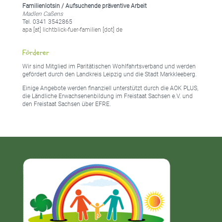
Familienlotsin / Aufsuchende präventive Arbeit
Madlen Caßens
Tel. 0341 3542865
apa [at] lichtblick-fuer-familien [dot] de
Förderer
Wir sind Mitglied im Paritätischen Wohlfahrtsverband und werden
gefördert durch den Landkreis Leipzig und die Stadt Markkleeberg.
Einige Angebote werden finanziell unterstützt durch die AOK PLUS,
die Ländliche Erwachsenenbildung im Freistaat Sachsen e.V. und
den Freistaat Sachsen über EFRE.