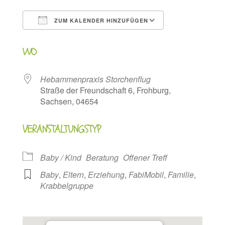
ZUM KALENDER HINZUFÜGEN
ICS herunterladen
Google Kalen
WO
Hebammenpraxis Storchenflug
Straße der Freundschaft 6, Frohburg,
Sachsen, 04654
VERANSTALTUNGSTYP
Baby / Kind
Beratung
Offener Treff
Baby
,
Eltern
,
Erziehung
,
FabiMobil
,
Familie
,
Krabbelgruppe