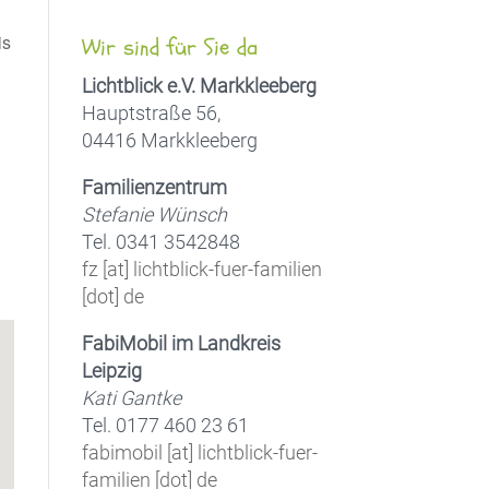
is
Wir sind für Sie da
Lichtblick e.V. Markkleeberg
Hauptstraße 56,
04416 Markkleeberg
Office 365
Outlook Live
Familienzentrum
Stefanie Wünsch
Tel. 0341 3542848
fz [at] lichtblick-fuer-familien
[dot] de
FabiMobil im Landkreis
Leipzig
Kati Gantke
Tel. 0177 460 23 61
fabimobil [at] lichtblick-fuer-
familien [dot] de