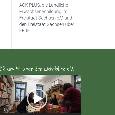
AOK PLUS, die Ländliche
Erwachsenenbildung im
Freistaat Sachsen e.V. und
den Freistaat Sachsen über
EFRE.
DR um 4“ über den Lichtblick e.V.
eo-
yer