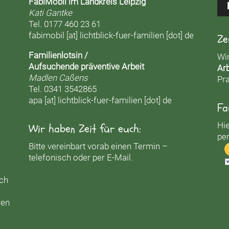
FabiMobil im Landkreis Leipzig
Kati Gantke
Tel. 0177 460 23 61
fabimobil [at] lichtblick-fuer-familien [dot] de
Ze
Familienlotsin /
Wi
Aufsuchende präventive Arbeit
Arb
Madlen Caßens
Pra
Tel. 0341 3542865
apa [at] lichtblick-fuer-familien [dot] de
Fa
Hie
Wir haben Zeit für euch:
per
Bitte vereinbart vorab einen Termin –
telefonisch oder per E-Mail.
uch
ren