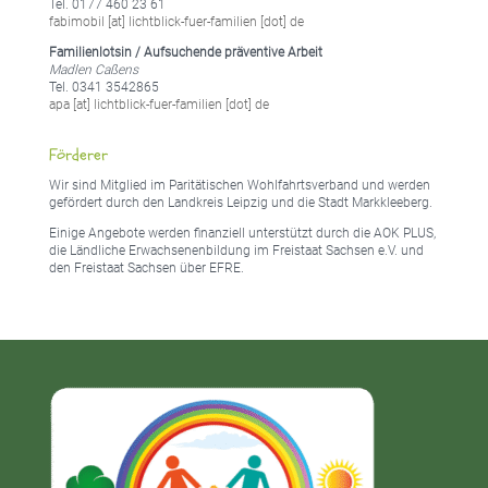
Tel. 0177 460 23 61
fabimobil [at] lichtblick-fuer-familien [dot] de
Familienlotsin / Aufsuchende präventive Arbeit
Madlen Caßens
Tel. 0341 3542865
apa [at] lichtblick-fuer-familien [dot] de
Förderer
Wir sind Mitglied im Paritätischen Wohlfahrtsverband und werden
gefördert durch den Landkreis Leipzig und die Stadt Markkleeberg.
Einige Angebote werden finanziell unterstützt durch die AOK PLUS,
die Ländliche Erwachsenenbildung im Freistaat Sachsen e.V. und
den Freistaat Sachsen über EFRE.