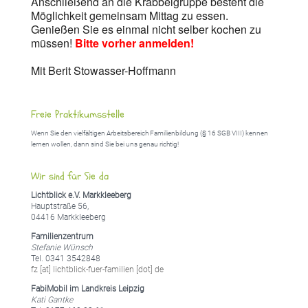
Anschließend an die Krabbelgruppe besteht die
Möglichkeit gemeinsam Mittag zu essen.
Genießen Sie es einmal nicht selber kochen zu
müssen!
Bitte vorher anmelden!
Mit Berit Stowasser-Hoffmann
Freie Praktikumsstelle
Wenn Sie den vielfältigen Arbeitsbereich Familienbildung (§ 16 SGB VIII) kennen
lernen wollen, dann sind Sie bei uns genau richtig!
Wir sind für Sie da
Lichtblick e.V. Markkleeberg
Hauptstraße 56,
04416 Markkleeberg
Familienzentrum
Stefanie Wünsch
Tel. 0341 3542848
fz [at] lichtblick-fuer-familien [dot] de
FabiMobil im Landkreis Leipzig
Kati Gantke