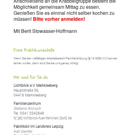
Anschließend an die Krabbelgruppe besteht die
Möglichkeit gemeinsam Mittag zu essen.
Genießen Sie es einmal nicht selber kochen zu
müssen!
Bitte vorher anmelden!
Mit Berit Stowasser-Hoffmann
Freie Praktikumsstelle
Wenn Sie den vielfältigen Arbeitsbereich Familienbildung (§ 16 SGB VIII) kennen
lernen wollen, dann sind Sie bei uns genau richtig!
Wir sind für Sie da
Lichtblick e.V. Markkleeberg
Hauptstraße 56,
04416 Markkleeberg
Familienzentrum
Stefanie Wünsch
Tel. 0341 3542848
fz [at] lichtblick-fuer-familien [dot] de
FabiMobil im Landkreis Leipzig
Kati Gantke