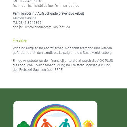
Tel. 0177 460 23 61
fabimobil [at] lichtblick-fuer-familien [dot] de
Familienlotsin / Aufsuchende präventive Arbeit
Madlen Caßens
Tel. 0341 3542865
apa [at] lichtblick-fuer-familien [dot] de
Förderer
Wir sind Mitglied im Paritätischen Wohlfahrtsverband und werden
gefördert durch den Landkreis Leipzig und die Stadt Markkleeberg.
Einige Angebote werden finanziell unterstützt durch die AOK PLUS,
die Ländliche Erwachsenenbildung im Freistaat Sachsen e.V. und
den Freistaat Sachsen über EFRE.