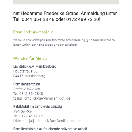
mit Hebamme Friederike Grabs. Anmeldung unter
Tel. 0341 354 28 48 oder 0172 489 72 20!
Freie Praktikumsstelle
Wenn Sie den vielfältigen Arbeitsbereich Familienbildung (§ 16 SGB VIII) kennen
lernen wollen, dann sind Sie bei uns genau richtig!
Wir sind für Sie da
Lichtblick e.V. Markkleeberg
Hauptstraße 56,
04416 Markkleeberg
Familienzentrum
Stefanie Wünsch
Tel. 0341 3542848
fz [at] lichtblick-fuer-familien [dot] de
FabiMobil im Landkreis Leipzig
Kati Gantke
Tel. 0177 460 23 61
fabimobil [at] lichtblick-fuer-familien [dot] de
Familienlotsin / Aufsuchende präventive Arbeit