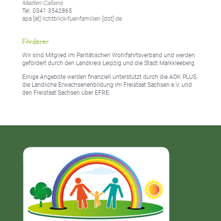
Madlen Caßens
Tel. 0341 3542865
apa [at] lichtblick-fuer-familien [dot] de
Förderer
Wir sind Mitglied im Paritätischen Wohlfahrtsverband und werden
gefördert durch den Landkreis Leipzig und die Stadt Markkleeberg.
Einige Angebote werden finanziell unterstützt durch die AOK PLUS,
die Ländliche Erwachsenenbildung im Freistaat Sachsen e.V. und
den Freistaat Sachsen über EFRE.