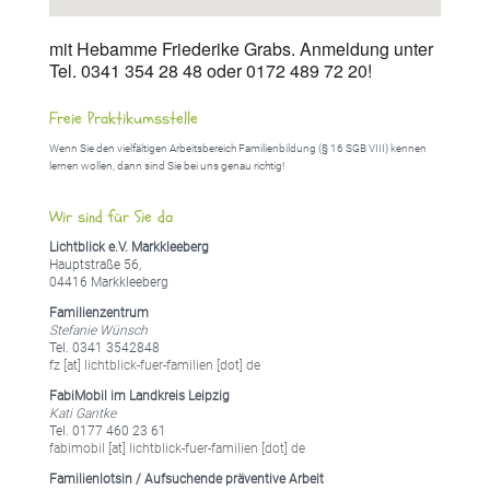
mit Hebamme Friederike Grabs. Anmeldung unter
Tel. 0341 354 28 48 oder 0172 489 72 20!
Freie Praktikumsstelle
Wenn Sie den vielfältigen Arbeitsbereich Familienbildung (§ 16 SGB VIII) kennen
lernen wollen, dann sind Sie bei uns genau richtig!
Wir sind für Sie da
Lichtblick e.V. Markkleeberg
Hauptstraße 56,
04416 Markkleeberg
Familienzentrum
Stefanie Wünsch
Tel. 0341 3542848
fz [at] lichtblick-fuer-familien [dot] de
FabiMobil im Landkreis Leipzig
Kati Gantke
Tel. 0177 460 23 61
fabimobil [at] lichtblick-fuer-familien [dot] de
Familienlotsin / Aufsuchende präventive Arbeit