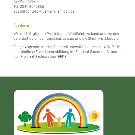
Madlen Caßens
Tel. 0341 3542865
apa [at] lichtblick-fuer-familien [dot] de
Förderer
Wir sind Mitglied im Paritätischen Wohlfahrtsverband und werden
gefördert durch den Landkreis Leipzig und die Stadt Markkleeberg.
Einige Angebote werden finanziell unterstützt durch die AOK PLUS,
die Ländliche Erwachsenenbildung im Freistaat Sachsen e.V. und
den Freistaat Sachsen über EFRE.