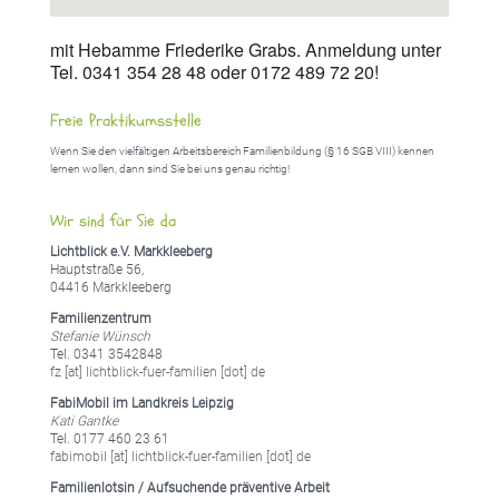
mit Hebamme Friederike Grabs. Anmeldung unter
Tel. 0341 354 28 48 oder 0172 489 72 20!
Freie Praktikumsstelle
Wenn Sie den vielfältigen Arbeitsbereich Familienbildung (§ 16 SGB VIII) kennen
lernen wollen, dann sind Sie bei uns genau richtig!
Wir sind für Sie da
Lichtblick e.V. Markkleeberg
Hauptstraße 56,
04416 Markkleeberg
Familienzentrum
Stefanie Wünsch
Tel. 0341 3542848
fz [at] lichtblick-fuer-familien [dot] de
FabiMobil im Landkreis Leipzig
Kati Gantke
Tel. 0177 460 23 61
fabimobil [at] lichtblick-fuer-familien [dot] de
Familienlotsin / Aufsuchende präventive Arbeit