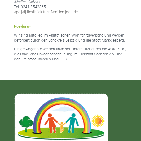
Madlen Caßens
Tel. 0341 3542865
apa [at] lichtblick-fuer-familien [dot] de
Förderer
Wir sind Mitglied im Paritätischen Wohlfahrtsverband und werden
gefördert durch den Landkreis Leipzig und die Stadt Markkleeberg.
Einige Angebote werden finanziell unterstützt durch die AOK PLUS,
die Ländliche Erwachsenenbildung im Freistaat Sachsen e.V. und
den Freistaat Sachsen über EFRE.