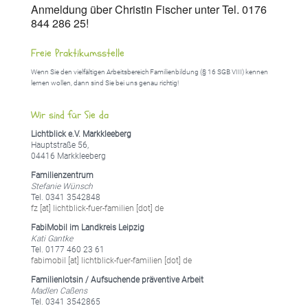
Anmeldung über Christin Fischer unter Tel. 0176
844 286 25!
Freie Praktikumsstelle
Wenn Sie den vielfältigen Arbeitsbereich Familienbildung (§ 16 SGB VIII) kennen
lernen wollen, dann sind Sie bei uns genau richtig!
Wir sind für Sie da
Lichtblick e.V. Markkleeberg
Hauptstraße 56,
04416 Markkleeberg
Familienzentrum
Stefanie Wünsch
Tel. 0341 3542848
fz [at] lichtblick-fuer-familien [dot] de
FabiMobil im Landkreis Leipzig
Kati Gantke
Tel. 0177 460 23 61
fabimobil [at] lichtblick-fuer-familien [dot] de
Familienlotsin / Aufsuchende präventive Arbeit
Madlen Caßens
Tel. 0341 3542865