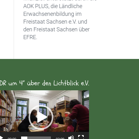
AOK PLUS, die Ländliche
Erwachsenenbildung im
Freistaat Sachsen e.V. und
den Freistaat Sachsen über
EFRE.
DR um 4“ über den Lichtblick e.V.
eo-
yer
00:00
02:09