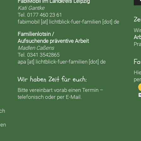
FabiMobil im Landkreis Leipzig
Kati Gantke
Tel. 0177 460 23 61
Ze
fabimobil [at] lichtblick-fuer-familien [dot] de
Wi
Familienlotsin /
Arb
Aufsuchende präventive Arbeit
Pra
Madlen Caßens
Tel. 0341 3542865
Fa
apa [at] lichtblick-fuer-familien [dot] de
Hie
Wir haben Zeit für euch:
per
Bitte vereinbart vorab einen Termin –
telefonisch oder per E-Mail.
uch
ren