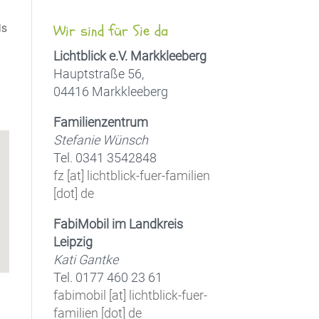
is
Wir sind für Sie da
Lichtblick e.V. Markkleeberg
Hauptstraße 56,
04416 Markkleeberg
Office 365
Outlook Live
Familienzentrum
Stefanie Wünsch
Tel. 0341 3542848
fz [at] lichtblick-fuer-familien
[dot] de
FabiMobil im Landkreis
Leipzig
Kati Gantke
Tel. 0177 460 23 61
fabimobil [at] lichtblick-fuer-
familien [dot] de