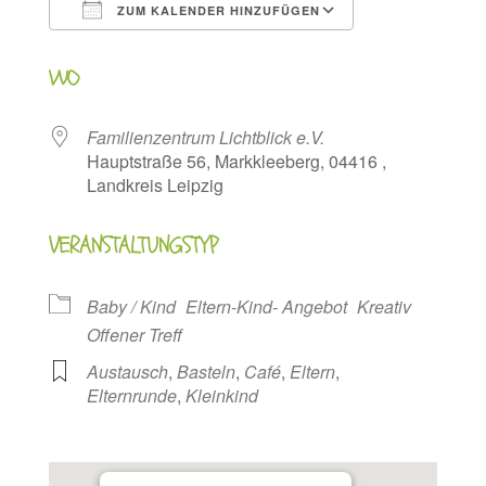
ZUM KALENDER HINZUFÜGEN
ICS herunterladen
Google Kalen
WO
Familienzentrum Lichtblick e.V.
Hauptstraße 56, Markkleeberg, 04416 ,
Landkreis Leipzig
VERANSTALTUNGSTYP
Baby / Kind
Eltern-Kind- Angebot
Kreativ
Offener Treff
Austausch
,
Basteln
,
Café
,
Eltern
,
Elternrunde
,
Kleinkind