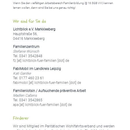
Wenn Sie den vielfältigen Arbeitsbereich Familienbildung (§ 16 SGB VIII) kennen
lernen wollen, dann sind Sie bei uns genau richtig!
Wir sind für Sie da
Lichtblick e.V. Markkleeberg
Hauptstraße 56,
04416 Markkleeberg
Familienzentrum
Stefanie Wünsch
Tel. 0341 3542848
fz [at] lichtblick-fuer-familien [dot] de
FabiMobil im Landkreis Leipzig
Kati Gantke
Tel. 0177 460 23 61
fabimobil [at] lichtblick-fuer-familien [dot] de
Familienlotsin / Aufsuchende präventive Arbeit
Madlen Caßens
Tel. 0341 3542865
apa [at] lichtblick-fuer-familien [dot] de
Förderer
Wir sind Mitglied im Paritätischen Wohlfahrtsverband und werden