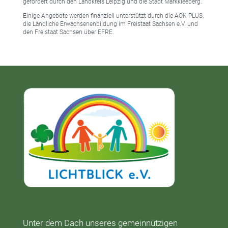
gefördert durch den Landkreis Leipzig und die Stadt Markkleeberg.
Einige Angebote werden finanziell unterstützt durch die AOK PLUS,
die Ländliche Erwachsenenbildung im Freistaat Sachsen e.V. und
den Freistaat Sachsen über EFRE.
Unter dem Dach unseres gemeinnützigen