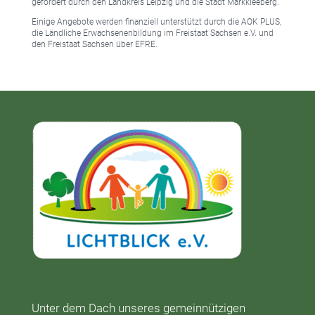
gefördert durch den Landkreis Leipzig und die Stadt Markkleeberg.
Einige Angebote werden finanziell unterstützt durch die AOK PLUS,
die Ländliche Erwachsenenbildung im Freistaat Sachsen e.V. und
den Freistaat Sachsen über EFRE.
Unter dem Dach unseres gemeinnützigen