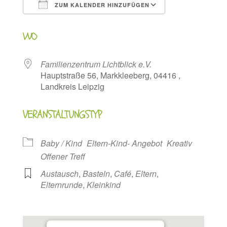
ZUM KALENDER HINZUFÜGEN
ICS herunterladen
Google Kalen
WO
Familienzentrum Lichtblick e.V.
Hauptstraße 56, Markkleeberg, 04416 ,
Landkreis Leipzig
VERANSTALTUNGSTYP
Baby / Kind
Eltern-Kind- Angebot
Kreativ
Offener Treff
Austausch
,
Basteln
,
Café
,
Eltern
,
Elternrunde
,
Kleinkind