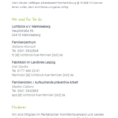
Wenn Sie den vielfältigen Arbeitsbereich Familienbildung (§ 16 SGB VIII) kennen
lernen wollen, dann sind Sie bei uns genau richtig!
Wir sind für Sie da
Lichtblick e.V. Markkleeberg
Hauptstraße 56,
04416 Markkleeberg
Familienzentrum
Stefanie Wünsch
Tel. 0341 3542848
fz [at] lichtblick-fuer-familien [dot] de
FabiMobil im Landkreis Leipzig
Kati Gantke
Tel. 0177 460 23 61
fabimobil [at] lichtblick-fuer-familien [dot] de
Familienlotsin / Aufsuchende präventive Arbeit
Madlen Caßens
Tel. 0341 3542865
apa [at] lichtblick-fuer-familien [dot] de
Förderer
Wir sind Mitglied im Paritätischen Wohlfahrtsverband und werden