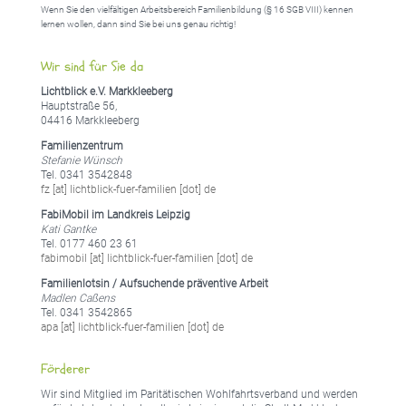
Wenn Sie den vielfältigen Arbeitsbereich Familienbildung (§ 16 SGB VIII) kennen
lernen wollen, dann sind Sie bei uns genau richtig!
Wir sind für Sie da
Lichtblick e.V. Markkleeberg
Hauptstraße 56,
04416 Markkleeberg
Familienzentrum
Stefanie Wünsch
Tel. 0341 3542848
fz [at] lichtblick-fuer-familien [dot] de
FabiMobil im Landkreis Leipzig
Kati Gantke
Tel. 0177 460 23 61
fabimobil [at] lichtblick-fuer-familien [dot] de
Familienlotsin / Aufsuchende präventive Arbeit
Madlen Caßens
Tel. 0341 3542865
apa [at] lichtblick-fuer-familien [dot] de
Förderer
Wir sind Mitglied im Paritätischen Wohlfahrtsverband und werden