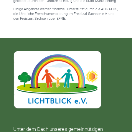
gefördert durch den Landkreis Leipzig und die Stadt Markkleeberg.
Einige Angebote werden finanziell unterstützt durch die AOK PLUS,
die Ländliche Erwachsenenbildung im Freistaat Sachsen e.V. und
den Freistaat Sachsen über EFRE.
Unter dem Dach unseres gemeinnützigen