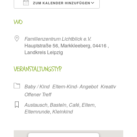
ZUM KALENDER HINZUFÜGEN
ICS herunterladen
Google Kalen
WO
Familienzentrum Lichtblick e.V.
Hauptstraße 56, Markkleeberg, 04416 ,
Landkreis Leipzig
VERANSTALTUNGSTYP
Baby / Kind
Eltern-Kind- Angebot
Kreativ
Offener Treff
Austausch
,
Basteln
,
Café
,
Eltern
,
Elternrunde
,
Kleinkind