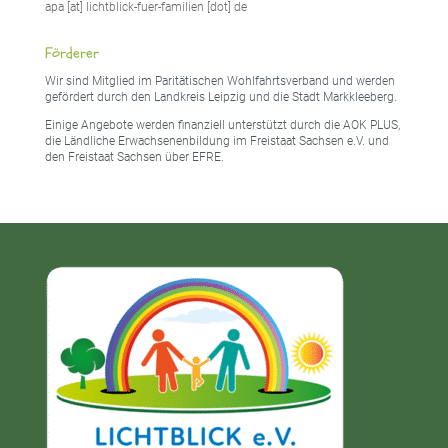
apa [at] lichtblick-fuer-familien [dot] de
Förderer
Wir sind Mitglied im Paritätischen Wohlfahrtsverband und werden
gefördert durch den Landkreis Leipzig und die Stadt Markkleeberg.
Einige Angebote werden finanziell unterstützt durch die AOK PLUS,
die Ländliche Erwachsenenbildung im Freistaat Sachsen e.V. und
den Freistaat Sachsen über EFRE.