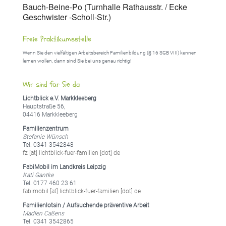
Bauch-Beine-Po (Turnhalle Rathausstr. / Ecke
Geschwister -Scholl-Str.)
Freie Praktikumsstelle
Wenn Sie den vielfältigen Arbeitsbereich Familienbildung (§ 16 SGB VIII) kennen
lernen wollen, dann sind Sie bei uns genau richtig!
Wir sind für Sie da
Lichtblick e.V. Markkleeberg
Hauptstraße 56,
04416 Markkleeberg
Familienzentrum
Stefanie Wünsch
Tel. 0341 3542848
fz [at] lichtblick-fuer-familien [dot] de
FabiMobil im Landkreis Leipzig
Kati Gantke
Tel. 0177 460 23 61
fabimobil [at] lichtblick-fuer-familien [dot] de
Familienlotsin / Aufsuchende präventive Arbeit
Madlen Caßens
Tel. 0341 3542865