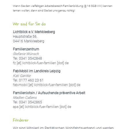
Wenn Sie den vielfältigen Arbeitsbereich Familienbildung (§ 16 SGB VIII) kennen
lernen wollen, dann sind Sie bei uns genau richtig!
Wir sind für Sie da
Lichtblick e.V. Markkleeberg
Hauptstraße 56,
04416 Markkleeberg
Familienzentrum
Stefanie Wünsch
Tel. 0341 3542848
fz [at] lichtblick-fuer-familien [dot] de
FabiMobil im Landkreis Leipzig
Kati Gantke
Tel. 0177 460 23 61
fabimobil [at] lichtblick-fuer-familien [dot] de
Familienlotsin / Aufsuchende präventive Arbeit
Madlen Caßens
Tel. 0341 3542865
apa [at] lichtblick-fuer-familien [dot] de
Förderer
Wir sind Mitglied im Paritätischen Wohlfahrtsverband und werden