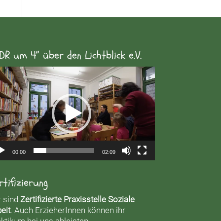
DR um 4“ über den Lichtblick e.V.
eo-
yer
00:00
02:09
rtifizierung
r sind
Zertifizierte Praxisstelle Soziale
eit
. Auch ErzieherInnen können ihr
ktikum bei uns ableisten.