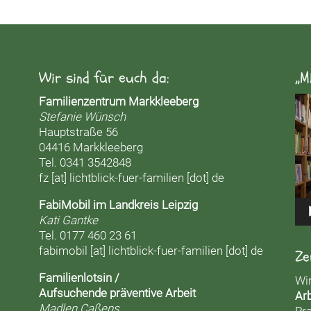
Wir sind für euch da:
„M
Vid
Familienzentrum Markkleeberg
Pla
Stefanie Wünsch
Hauptstraße 56
04416 Markkleeberg
Tel. 0341 3542848
fz [at] lichtblick-fuer-familien [dot] de
FabiMobil im Landkreis Leipzig
Kati Gantke
Tel. 0177 460 23 61
fabimobil [at] lichtblick-fuer-familien [dot] de
Ze
Familienlotsin /
Wi
Aufsuchende präventive Arbeit
Arb
Madlen Caßens
Pra