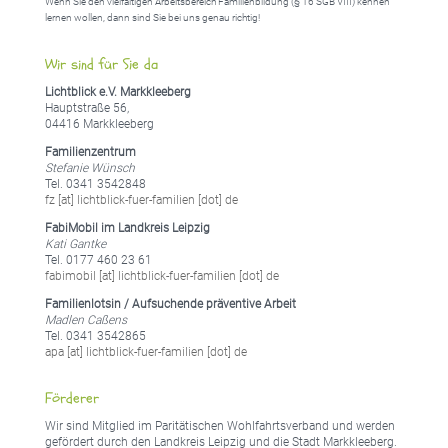
Wenn Sie den vielfältigen Arbeitsbereich Familienbildung (§ 16 SGB VIII) kennen
lernen wollen, dann sind Sie bei uns genau richtig!
Wir sind für Sie da
Lichtblick e.V. Markkleeberg
Hauptstraße 56,
04416 Markkleeberg
Familienzentrum
Stefanie Wünsch
Tel. 0341 3542848
fz [at] lichtblick-fuer-familien [dot] de
FabiMobil im Landkreis Leipzig
Kati Gantke
Tel. 0177 460 23 61
fabimobil [at] lichtblick-fuer-familien [dot] de
Familienlotsin / Aufsuchende präventive Arbeit
Madlen Caßens
Tel. 0341 3542865
apa [at] lichtblick-fuer-familien [dot] de
Förderer
Wir sind Mitglied im Paritätischen Wohlfahrtsverband und werden
gefördert durch den Landkreis Leipzig und die Stadt Markkleeberg.