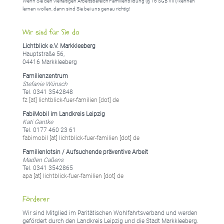
Wenn Sie den vielfältigen Arbeitsbereich Familienbildung (§ 16 SGB VIII) kennen
lernen wollen, dann sind Sie bei uns genau richtig!
Wir sind für Sie da
Lichtblick e.V. Markkleeberg
Hauptstraße 56,
04416 Markkleeberg
Familienzentrum
Stefanie Wünsch
Tel. 0341 3542848
fz [at] lichtblick-fuer-familien [dot] de
FabiMobil im Landkreis Leipzig
Kati Gantke
Tel. 0177 460 23 61
fabimobil [at] lichtblick-fuer-familien [dot] de
Familienlotsin / Aufsuchende präventive Arbeit
Madlen Caßens
Tel. 0341 3542865
apa [at] lichtblick-fuer-familien [dot] de
Förderer
Wir sind Mitglied im Paritätischen Wohlfahrtsverband und werden
gefördert durch den Landkreis Leipzig und die Stadt Markkleeberg.