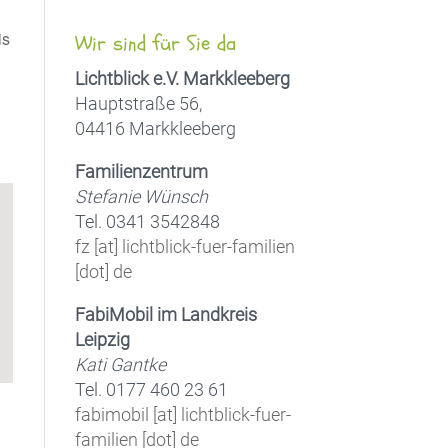
is
Wir sind für Sie da
Lichtblick e.V. Markkleeberg
Hauptstraße 56,
04416 Markkleeberg
Office 365
Outlook Live
Familienzentrum
Stefanie Wünsch
Tel. 0341 3542848
fz [at] lichtblick-fuer-familien
[dot] de
FabiMobil im Landkreis
Leipzig
Kati Gantke
Tel. 0177 460 23 61
fabimobil [at] lichtblick-fuer-
familien [dot] de