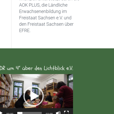
AOK PLUS, die Ländliche
Erwachsenenbildung im
Freistaat Sachsen e.V. und
den Freistaat Sachsen über
EFRE.
DR um 4“ über den Lichtblick e.V.
eo-
yer
00:00
02:09