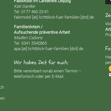
FabiMobil im Landkreis Leipzig
Kati Gantke
Tel. 0177 460 23 61
Ze
fabimobil [at] lichtblick-fuer-familien [dot] de
Wi
Familienlotsin /
Arb
Aufsuchende präventive Arbeit
Pra
Madlen Caßens
Tel. 0341 3542865
Fa
apa [at] lichtblick-fuer-familien [dot] de
Hie
Wir haben Zeit für euch:
per
Bitte vereinbart vorab einen Termin –
telefonisch oder per E-Mail.
uch
ren