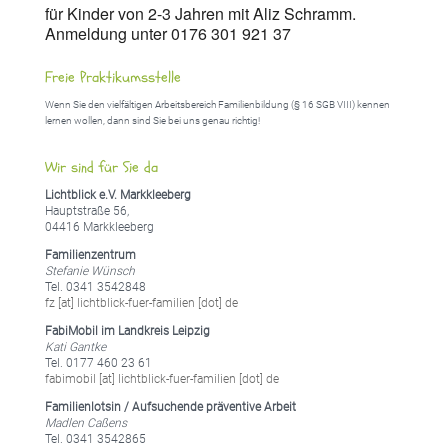
für Kinder von 2-3 Jahren mit Aliz Schramm.
Anmeldung unter 0176 301 921 37
Freie Praktikumsstelle
Wenn Sie den vielfältigen Arbeitsbereich Familienbildung (§ 16 SGB VIII) kennen
lernen wollen, dann sind Sie bei uns genau richtig!
Wir sind für Sie da
Lichtblick e.V. Markkleeberg
Hauptstraße 56,
04416 Markkleeberg
Familienzentrum
Stefanie Wünsch
Tel. 0341 3542848
fz [at] lichtblick-fuer-familien [dot] de
FabiMobil im Landkreis Leipzig
Kati Gantke
Tel. 0177 460 23 61
fabimobil [at] lichtblick-fuer-familien [dot] de
Familienlotsin / Aufsuchende präventive Arbeit
Madlen Caßens
Tel. 0341 3542865