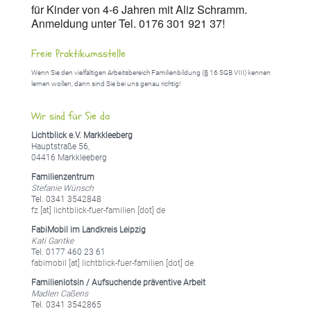
für Kinder von 4-6 Jahren mit Aliz Schramm.
Anmeldung unter Tel. 0176 301 921 37!
Freie Praktikumsstelle
Wenn Sie den vielfältigen Arbeitsbereich Familienbildung (§ 16 SGB VIII) kennen
lernen wollen, dann sind Sie bei uns genau richtig!
Wir sind für Sie da
Lichtblick e.V. Markkleeberg
Hauptstraße 56,
04416 Markkleeberg
Familienzentrum
Stefanie Wünsch
Tel. 0341 3542848
fz [at] lichtblick-fuer-familien [dot] de
FabiMobil im Landkreis Leipzig
Kati Gantke
Tel. 0177 460 23 61
fabimobil [at] lichtblick-fuer-familien [dot] de
Familienlotsin / Aufsuchende präventive Arbeit
Madlen Caßens
Tel. 0341 3542865