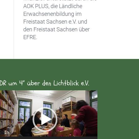
AOK PLUS, die Ländliche
Erwachsenenbildung im
Freistaat Sachsen e.V. und
den Freistaat Sachsen über
EFRE.
DR um 4“ über den Lichtblick e.V.
eo-
yer