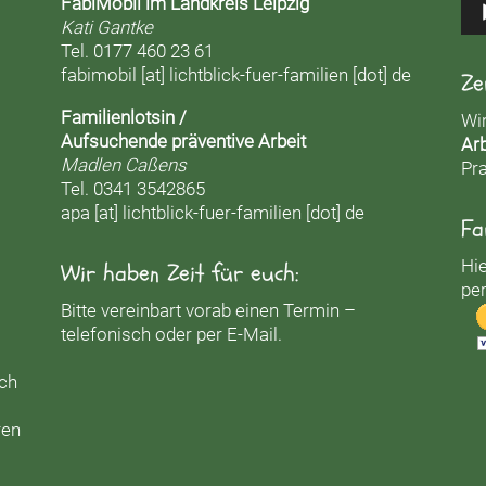
FabiMobil im Landkreis Leipzig
Kati Gantke
Tel. 0177 460 23 61
fabimobil [at] lichtblick-fuer-familien [dot] de
Ze
Familienlotsin /
Wi
Aufsuchende präventive Arbeit
Arb
Madlen Caßens
Pra
Tel. 0341 3542865
apa [at] lichtblick-fuer-familien [dot] de
Fa
Hie
Wir haben Zeit für euch:
per
Bitte vereinbart vorab einen Termin –
telefonisch oder per E-Mail.
uch
ren