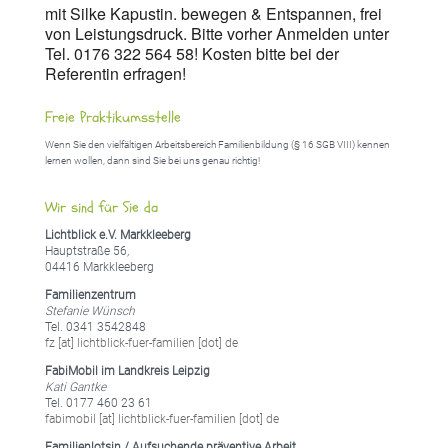
mit Silke Kapustin. bewegen & Entspannen, frei
von Leistungsdruck. Bitte vorher Anmelden unter
Tel. 0176 322 564 58! Kosten bitte bei der
Referentin erfragen!
Freie Praktikumsstelle
Wenn Sie den vielfältigen Arbeitsbereich Familienbildung (§ 16 SGB VIII) kennen
lernen wollen, dann sind Sie bei uns genau richtig!
Wir sind für Sie da
Lichtblick e.V. Markkleeberg
Hauptstraße 56,
04416 Markkleeberg
Familienzentrum
Stefanie Wünsch
Tel. 0341 3542848
fz [at] lichtblick-fuer-familien [dot] de
FabiMobil im Landkreis Leipzig
Kati Gantke
Tel. 0177 460 23 61
fabimobil [at] lichtblick-fuer-familien [dot] de
Familienlotsin / Aufsuchende präventive Arbeit