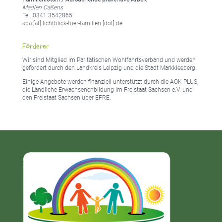
Madlen Caßens
Tel. 0341 3542865
apa [at] lichtblick-fuer-familien [dot] de
Förderer
Wir sind Mitglied im Paritätischen Wohlfahrtsverband und werden
gefördert durch den Landkreis Leipzig und die Stadt Markkleeberg.
Einige Angebote werden finanziell unterstützt durch die AOK PLUS,
die Ländliche Erwachsenenbildung im Freistaat Sachsen e.V. und
den Freistaat Sachsen über EFRE.