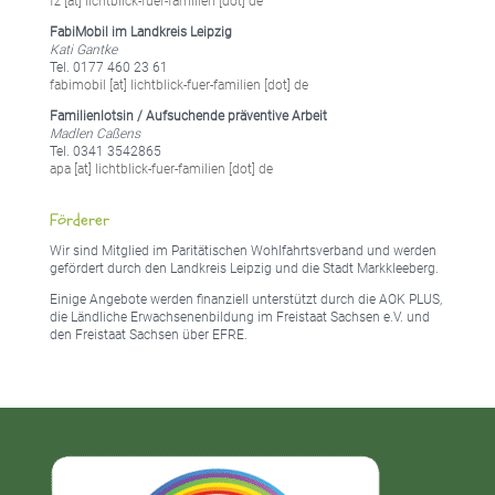
fz [at] lichtblick-fuer-familien [dot] de
FabiMobil im Landkreis Leipzig
Kati Gantke
Tel. 0177 460 23 61
fabimobil [at] lichtblick-fuer-familien [dot] de
Familienlotsin / Aufsuchende präventive Arbeit
Madlen Caßens
Tel. 0341 3542865
apa [at] lichtblick-fuer-familien [dot] de
Förderer
Wir sind Mitglied im Paritätischen Wohlfahrtsverband und werden
gefördert durch den Landkreis Leipzig und die Stadt Markkleeberg.
Einige Angebote werden finanziell unterstützt durch die AOK PLUS,
die Ländliche Erwachsenenbildung im Freistaat Sachsen e.V. und
den Freistaat Sachsen über EFRE.