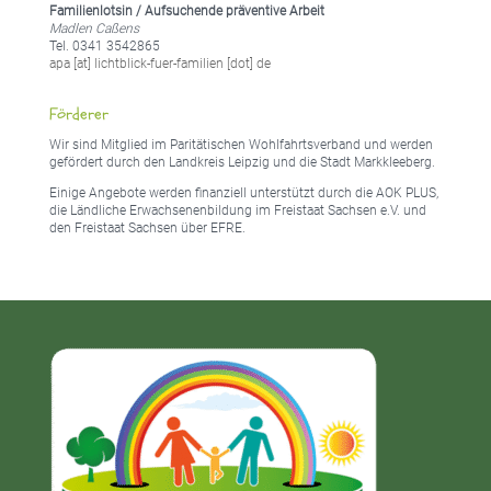
Familienlotsin / Aufsuchende präventive Arbeit
Madlen Caßens
Tel. 0341 3542865
apa [at] lichtblick-fuer-familien [dot] de
Förderer
Wir sind Mitglied im Paritätischen Wohlfahrtsverband und werden
gefördert durch den Landkreis Leipzig und die Stadt Markkleeberg.
Einige Angebote werden finanziell unterstützt durch die AOK PLUS,
die Ländliche Erwachsenenbildung im Freistaat Sachsen e.V. und
den Freistaat Sachsen über EFRE.