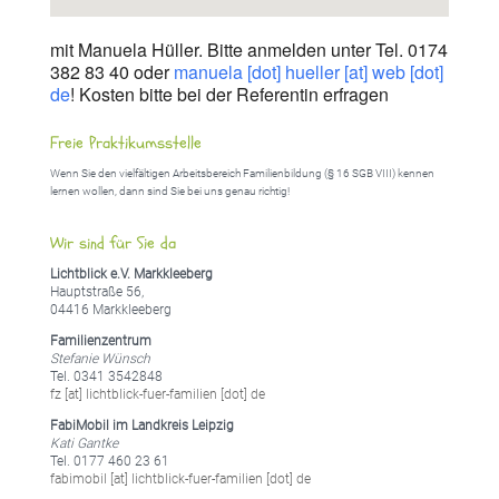
mit Manuela Hüller. Bitte anmelden unter Tel. 0174
382 83 40 oder
manuela [dot] hueller [at] web [dot]
de
! Kosten bitte bei der Referentin erfragen
Freie Praktikumsstelle
Wenn Sie den vielfältigen Arbeitsbereich Familienbildung (§ 16 SGB VIII) kennen
lernen wollen, dann sind Sie bei uns genau richtig!
Wir sind für Sie da
Lichtblick e.V. Markkleeberg
Hauptstraße 56,
04416 Markkleeberg
Familienzentrum
Stefanie Wünsch
Tel. 0341 3542848
fz [at] lichtblick-fuer-familien [dot] de
FabiMobil im Landkreis Leipzig
Kati Gantke
Tel. 0177 460 23 61
fabimobil [at] lichtblick-fuer-familien [dot] de