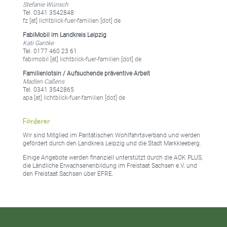
Stefanie Wünsch
Tel. 0341 3542848
fz [at] lichtblick-fuer-familien [dot] de
FabiMobil im Landkreis Leipzig
Kati Gantke
Tel. 0177 460 23 61
fabimobil [at] lichtblick-fuer-familien [dot] de
Familienlotsin / Aufsuchende präventive Arbeit
Madlen Caßens
Tel. 0341 3542865
apa [at] lichtblick-fuer-familien [dot] de
Förderer
Wir sind Mitglied im Paritätischen Wohlfahrtsverband und werden
gefördert durch den Landkreis Leipzig und die Stadt Markkleeberg.
Einige Angebote werden finanziell unterstützt durch die AOK PLUS,
die Ländliche Erwachsenenbildung im Freistaat Sachsen e.V. und
den Freistaat Sachsen über EFRE.