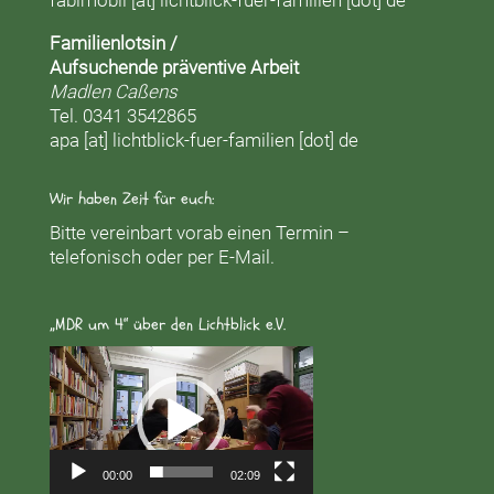
fabimobil [at] lichtblick-fuer-familien [dot] de
Familienlotsin /
Aufsuchende präventive Arbeit
Madlen Caßens
Tel. 0341 3542865
apa [at] lichtblick-fuer-familien [dot] de
Wir haben Zeit für euch:
Bitte vereinbart vorab einen Termin –
telefonisch oder per E-Mail.
„MDR um 4“ über den Lichtblick e.V.
Video-
Player
00:00
02:09