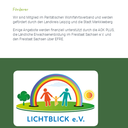
Förderer
Wir sind Mitglied im Paritätischen Wohlfahrtsverband und werden
gefördert durch den Landkreis Leipzig und die Stadt Markkleeberg.
Einige Angebote werden finanziell unterstützt durch die AOK PLUS,
die Ländliche Erwachsenenbildung im Freistaat Sachsen e.V. und
den Freistaat Sachsen über EFRE.