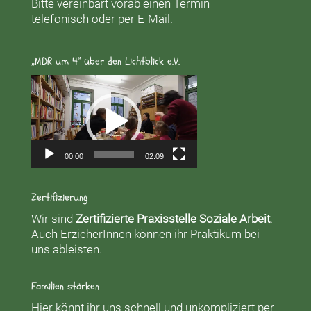
Bitte vereinbart vorab einen Termin –
telefonisch oder per E-Mail.
„MDR um 4“ über den Lichtblick e.V.
Video-
Player
00:00
02:09
Zertifizierung
Wir sind
Zertifizierte Praxisstelle Soziale Arbeit
.
Auch ErzieherInnen können ihr Praktikum bei
uns ableisten.
Familien stärken
Hier könnt ihr uns schnell und unkompliziert per