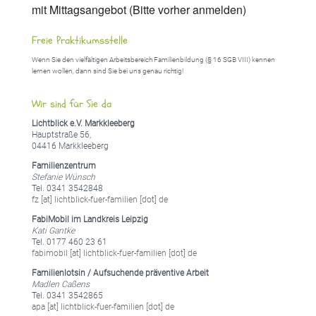
mit Mittagsangebot (Bitte vorher anmelden)
Freie Praktikumsstelle
Wenn Sie den vielfältigen Arbeitsbereich Familienbildung (§ 16 SGB VIII) kennen
lernen wollen, dann sind Sie bei uns genau richtig!
Wir sind für Sie da
Lichtblick e.V. Markkleeberg
Hauptstraße 56,
04416 Markkleeberg
Familienzentrum
Stefanie Wünsch
Tel. 0341 3542848
fz [at] lichtblick-fuer-familien [dot] de
FabiMobil im Landkreis Leipzig
Kati Gantke
Tel. 0177 460 23 61
fabimobil [at] lichtblick-fuer-familien [dot] de
Familienlotsin / Aufsuchende präventive Arbeit
Madlen Caßens
Tel. 0341 3542865
apa [at] lichtblick-fuer-familien [dot] de