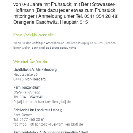
von 0-3 Jahre mit Frühstück; mit Berit Stowasser-
Hoffmann (Bitte dazu jeder etwas zum Frühstück
mitbringen) Anmeldung unter Tel. 0341 354 28 48!
Orangerie Gaschwitz, Hauptstr. 315
Freie Praktikumsstelle
Wenn Sie den vielfältigen Arbeitsbereich Familienbildung (§ 16 SGB VIII) kennen
lernen wollen, dann sind Sie bei uns genau richtig!
Wir sind für Sie da
Lichtblick e.V. Markkleeberg
Hauptstraße 56,
04416 Markkleeberg
Familienzentrum
Stefanie Wünsch
Tel. 0341 3542848
fz [at] lichtblick-fuer-familien [dot] de
FabiMobil im Landkreis Leipzig
Kati Gantke
Tel. 0177 460 23 61
fabimobil [at] lichtblick-fuer-familien [dot] de
Familienlotsin / Aufsuchende präventive Arbeit