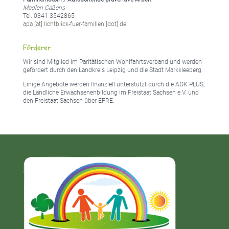
Madlen Caßens
Tel. 0341 3542865
apa [at] lichtblick-fuer-familien [dot] de
Förderer
Wir sind Mitglied im Paritätischen Wohlfahrtsverband und werden
gefördert durch den Landkreis Leipzig und die Stadt Markkleeberg.
Einige Angebote werden finanziell unterstützt durch die AOK PLUS,
die Ländliche Erwachsenenbildung im Freistaat Sachsen e.V. und
den Freistaat Sachsen über EFRE.