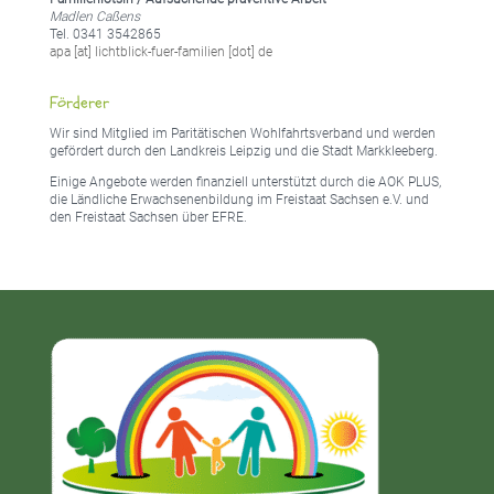
Madlen Caßens
Tel. 0341 3542865
apa [at] lichtblick-fuer-familien [dot] de
Förderer
Wir sind Mitglied im Paritätischen Wohlfahrtsverband und werden
gefördert durch den Landkreis Leipzig und die Stadt Markkleeberg.
Einige Angebote werden finanziell unterstützt durch die AOK PLUS,
die Ländliche Erwachsenenbildung im Freistaat Sachsen e.V. und
den Freistaat Sachsen über EFRE.