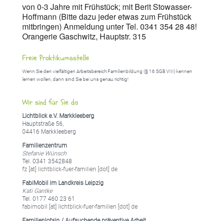
von 0-3 Jahre mit Frühstück; mit Berit Stowasser-
Hoffmann (Bitte dazu jeder etwas zum Frühstück
mitbringen) Anmeldung unter Tel. 0341 354 28 48!
Orangerie Gaschwitz, Hauptstr. 315
Freie Praktikumsstelle
Wenn Sie den vielfältigen Arbeitsbereich Familienbildung (§ 16 SGB VIII) kennen
lernen wollen, dann sind Sie bei uns genau richtig!
Wir sind für Sie da
Lichtblick e.V. Markkleeberg
Hauptstraße 56,
04416 Markkleeberg
Familienzentrum
Stefanie Wünsch
Tel. 0341 3542848
fz [at] lichtblick-fuer-familien [dot] de
FabiMobil im Landkreis Leipzig
Kati Gantke
Tel. 0177 460 23 61
fabimobil [at] lichtblick-fuer-familien [dot] de
Familienlotsin / Aufsuchende präventive Arbeit