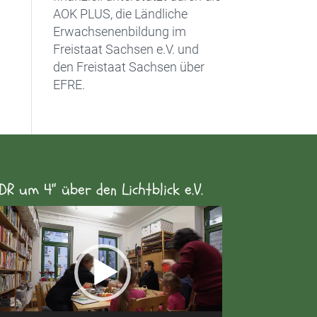
AOK PLUS, die Ländliche
Erwachsenenbildung im
Freistaat Sachsen e.V. und
den Freistaat Sachsen über
EFRE.
DR um 4“ über den Lichtblick e.V.
eo-
yer