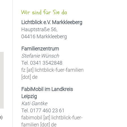
Wir sind für Sie da
Lichtblick e.V. Markkleeberg
Hauptstraße 56,
04416 Markkleeberg
Office 365
Outlook Live
Familienzentrum
Stefanie Wünsch
Tel. 0341 3542848
fz [at] lichtblick-fuer-familien
[dot] de
FabiMobil im Landkreis
Leipzig
Kati Gantke
Tel. 0177 460 23 61
n)
fabimobil [at] lichtblick-fuer-
familien [dot] de