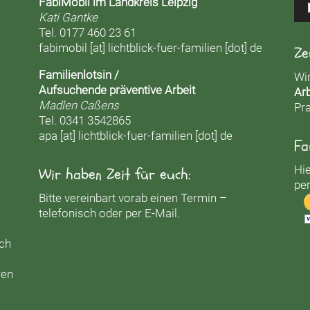
FabiMobil im Landkreis Leipzig
Kati Gantke
Tel. 0177 460 23 61
fabimobil [at] lichtblick-fuer-familien [dot] de
Ze
Familienlotsin /
Wi
Aufsuchende präventive Arbeit
Arb
Madlen Caßens
Pra
Tel. 0341 3542865
apa [at] lichtblick-fuer-familien [dot] de
Fa
Hie
Wir haben Zeit für euch:
per
Bitte vereinbart vorab einen Termin –
telefonisch oder per E-Mail.
uch
ren