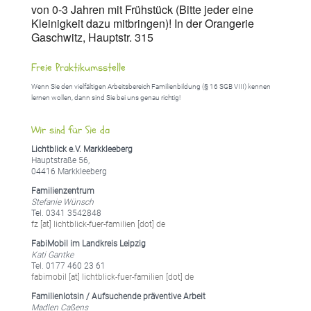
von 0-3 Jahren mit Frühstück (Bitte jeder eine
Kleinigkeit dazu mitbringen)! In der Orangerie
Gaschwitz, Hauptstr. 315
Freie Praktikumsstelle
Wenn Sie den vielfältigen Arbeitsbereich Familienbildung (§ 16 SGB VIII) kennen
lernen wollen, dann sind Sie bei uns genau richtig!
Wir sind für Sie da
Lichtblick e.V. Markkleeberg
Hauptstraße 56,
04416 Markkleeberg
Familienzentrum
Stefanie Wünsch
Tel. 0341 3542848
fz [at] lichtblick-fuer-familien [dot] de
FabiMobil im Landkreis Leipzig
Kati Gantke
Tel. 0177 460 23 61
fabimobil [at] lichtblick-fuer-familien [dot] de
Familienlotsin / Aufsuchende präventive Arbeit
Madlen Caßens