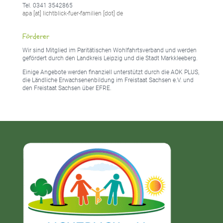
Tel. 0341 3542865
apa [at] lichtblick-fuer-familien [dot] de
Förderer
Wir sind Mitglied im Paritätischen Wohlfahrtsverband und werden
gefördert durch den Landkreis Leipzig und die Stadt Markkleeberg.
Einige Angebote werden finanziell unterstützt durch die AOK PLUS,
die Ländliche Erwachsenenbildung im Freistaat Sachsen e.V. und
den Freistaat Sachsen über EFRE.