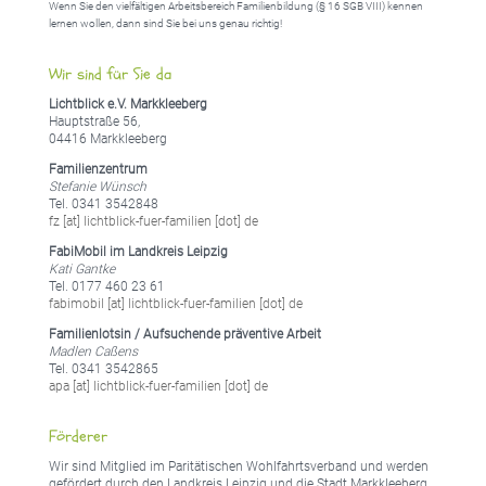
Wenn Sie den vielfältigen Arbeitsbereich Familienbildung (§ 16 SGB VIII) kennen
lernen wollen, dann sind Sie bei uns genau richtig!
Wir sind für Sie da
Lichtblick e.V. Markkleeberg
Hauptstraße 56,
04416 Markkleeberg
Familienzentrum
Stefanie Wünsch
Tel. 0341 3542848
fz [at] lichtblick-fuer-familien [dot] de
FabiMobil im Landkreis Leipzig
Kati Gantke
Tel. 0177 460 23 61
fabimobil [at] lichtblick-fuer-familien [dot] de
Familienlotsin / Aufsuchende präventive Arbeit
Madlen Caßens
Tel. 0341 3542865
apa [at] lichtblick-fuer-familien [dot] de
Förderer
Wir sind Mitglied im Paritätischen Wohlfahrtsverband und werden
gefördert durch den Landkreis Leipzig und die Stadt Markkleeberg.