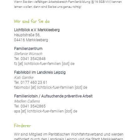
Wenn Sie den vielfältigen Arbeitsbereich Familienbildung (§ 16 SGB VIII) kennen
lernen wollen, dann sind Sie bei uns genau richtig!
Wir sind für Sie da
Lichtblick e.V. Markkleeberg
Hauptstraße 56,
04416 Markkleeberg
Familienzentrum
Stefanie Wünsch
Tel. 0341 3542848
fz [at] lichtblick-fuer-familien [dot] de
FabiMobil im Landkreis Leipzig
Kati Gantke
Tel. 0177 460 23 61
fabimobil [at] lichtblick-fuer-familien [dot] de
Familienlotsin / Aufsuchende präventive Arbeit
Madlen Caßens
Tel. 0341 3542865
apa [at] lichtblick-fuer-familien [dot] de
Förderer
Wir sind Mitglied im Paritätischen Wohlfahrtsverband und werden
gefördert durch den Landkreis Leipzig und die Stadt Markkleeberg.